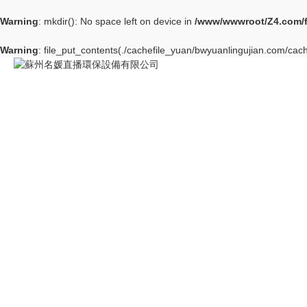
Warning
: mkdir(): No space left on device in
/www/wwwroot/Z4.com/
Warning
: file_put_contents(./cachefile_yuan/bwyuanlingujian.com/cach