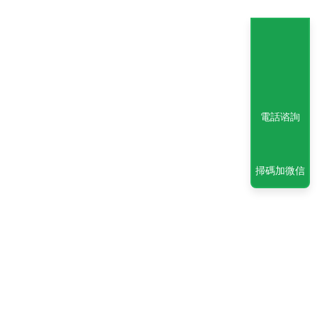
電話谘詢
掃碼加微信